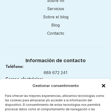
Sobre mí
Servicios
Sobre el blog
Blog
Contacto
Información de contacto
Teléfono:
689 672 241
Correo electrónico:
nuestrosmomentosmontessori@gmail.com
Gestionar consentimiento
Para ofrecer las mejores experiencias, utilizamos tecnologías como
las cookies para almacenar y/o acceder a la información del
dispositivo. El consentimiento de estas tecnologías nos permitirá
Legal
procesar datos como el comportamiento de navegación o las