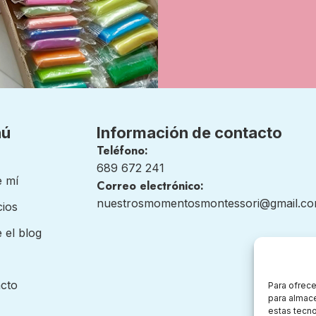
nú
Información de contacto
Teléfono:
689 672 241
 mí
Correo electrónico:
nuestrosmomentosmontessori@gmail.c
cios
 el blog
cto
Para ofrece
para almace
estas tecn