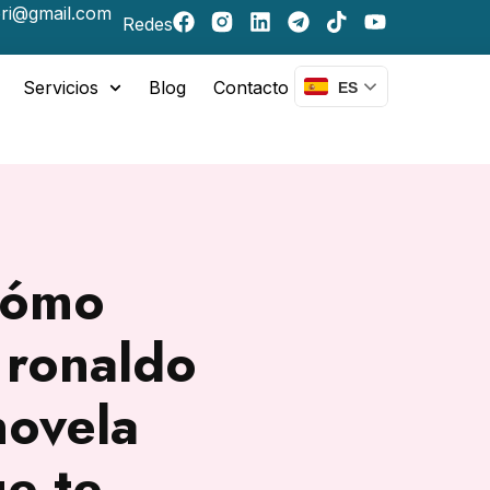
ri@gmail.com
Redes
Servicios
Blog
Contacto
ES
cómo
 ronaldo
novela
ue te