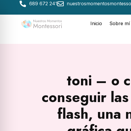
689 672 241
nuestrosmomentosmontesso
Inicio
Sobre mí
toni – o 
conseguir las
flash, una 
gráfica q