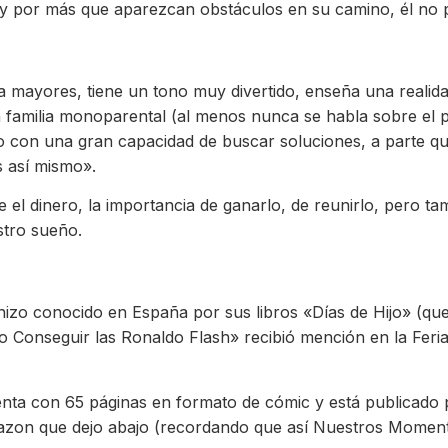
y por más que aparezcan obstáculos en su camino, él no p
 mayores, tiene un tono muy divertido, enseña una realida
a familia monoparental (al menos nunca se habla sobre el pa
o con una gran capacidad de buscar soluciones, a parte q
s así mismo».
 el dinero, la importancia de ganarlo, de reunirlo, pero t
tro sueño.
 hizo conocido en España por sus libros «Días de Hijo» (qu
 Conseguir las Ronaldo Flash» recibió mención en la Feri
enta con 65 páginas en formato de cómic y está publicado
 Amazon que dejo abajo (recordando que así Nuestros Momen