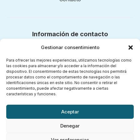
Información de contacto
Teléfono:
Gestionar consentimiento
689 672 241
Correo electrónico:
Para ofrecer las mejores experiencias, utilizamos tecnologías como
nuestrosmomentosmontessori@gmail.com
las cookies para almacenar y/o acceder a la información del
dispositivo. El consentimiento de estas tecnologías nos permitirá
procesar datos como el comportamiento de navegación o las
identificaciones únicas en este sitio. No consentir o retirar el
consentimiento, puede afectar negativamente a ciertas
características y funciones.
Legal
Aviso legal
Aceptar
Política de privacidad
Denegar
Política de cookies (UE)
Accesibilidad
Ver preferencias