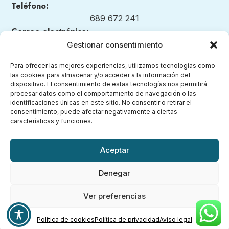
Teléfono:
689 672 241
Correo electrónico:
nuestrosmomentosmontessori@gmail.com
Gestionar consentimiento
Para ofrecer las mejores experiencias, utilizamos tecnologías como
las cookies para almacenar y/o acceder a la información del
dispositivo. El consentimiento de estas tecnologías nos permitirá
Legal
procesar datos como el comportamiento de navegación o las
identificaciones únicas en este sitio. No consentir o retirar el
consentimiento, puede afectar negativamente a ciertas
Aviso legal
características y funciones.
Política de privacidad
Política de cookies (UE)
Aceptar
Accesibilidad
Denegar
Ver preferencias
Política de cookies
Política de privacidad
Aviso legal