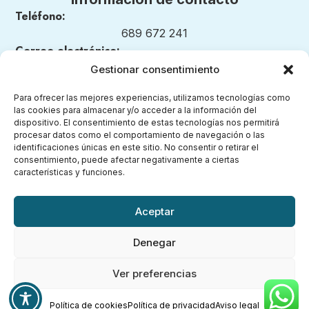
Teléfono:
689 672 241
Correo electrónico:
nuestrosmomentosmontessori@gmail.com
Gestionar consentimiento
Para ofrecer las mejores experiencias, utilizamos tecnologías como
las cookies para almacenar y/o acceder a la información del
dispositivo. El consentimiento de estas tecnologías nos permitirá
Legal
procesar datos como el comportamiento de navegación o las
identificaciones únicas en este sitio. No consentir o retirar el
consentimiento, puede afectar negativamente a ciertas
Aviso legal
características y funciones.
Política de privacidad
Política de cookies (UE)
Aceptar
Accesibilidad
Denegar
Ver preferencias
Política de cookies
Política de privacidad
Aviso legal