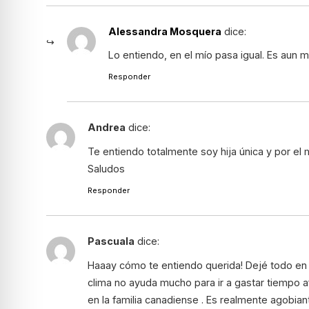
Alessandra Mosquera
dice:
Lo entiendo, en el mío pasa igual. Es aun m
Responder
Andrea
dice:
Te entiendo totalmente soy hija única y por el
Saludos
Responder
Pascuala
dice:
Haaay cómo te entiendo querida! Dejé todo en 
clima no ayuda mucho para ir a gastar tiempo a
en la familia canadiense . Es realmente agobia