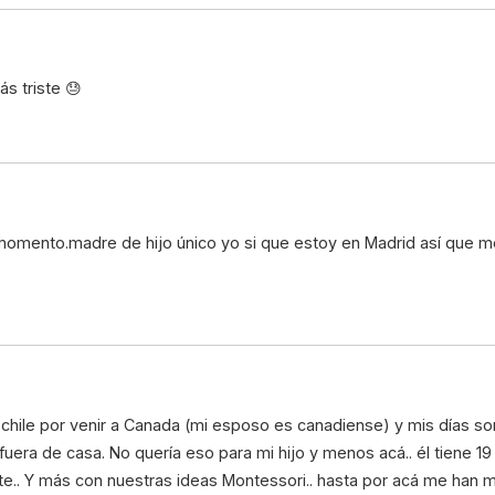
ás triste 😓
 momento.madre de hijo único yo si que estoy en Madrid así que me
chile por venir a Canada (mi esposo es canadiense) y mis días son
fuera de casa. No quería eso para mi hijo y menos acá.. él tiene 1
nte.. Y más con nuestras ideas Montessori.. hasta por acá me han 