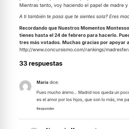
Mientras tanto, voy haciendo el papel de madre y 
A ti también te pasa que te sientes sola? Eres ma
Recordando que Nuestros Momentos Montessori 
tienes hasta el 24 de febrero para hacerlo. Pue
tres más votados. Muchas gracias por apoyar 
http://www.concursismo.com/rankings/madresfer
33 respuestas
María
dice:
Pues mucho ánimo… Madrid nos queda un poco 
es el amor por los hijos, que son lo más, me 
Responder