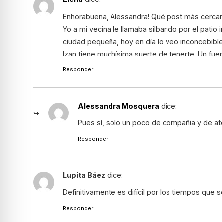
Enhorabuena, Alessandra! Qué post más cerca
Yo a mi vecina le llamaba silbando por el pati
ciudad pequeña, hoy en día lo veo inconcebib
Izan tiene muchísima suerte de tenerte. Un fue
Responder
Alessandra Mosquera
dice:
Pues sí, solo un poco de compañia y de a
Responder
Lupita Báez
dice:
Definitivamente es difícil por los tiempos que 
Responder