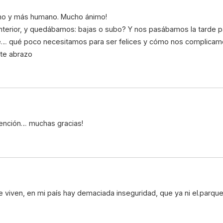
no y más humano. Mucho ánimo!
o interior, y quedábamos: bajas o subo? Y nos pasábamos la tarde 
le… qué poco necesitamos para ser felices y cómo nos complicam
rte abrazo
tención… muchas gracias!
se viven, en mi país hay demaciada inseguridad, que ya ni el.parqu