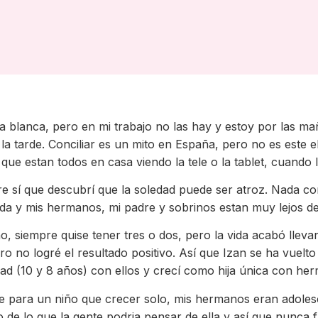
a blanca, pero en mi trabajo no las hay y estoy por las m
e la tarde. Conciliar es un mito en España, pero no es este
en que estan todos en casa viendo la tele o la tablet, cuand
re sí que descubrí que la soledad puede ser atroz. Nada c
ada y mis hermanos, mi padre y sobrinos estan muy lejos de
o, siempre quise tener tres o dos, pero la vida acabó lle
 no logré el resultado positivo. Así que Izan se ha vuelto
ad (10 y 8 años) con ellos y crecí como hija única con h
te para un niño que crecer solo, mis hermanos eran adoles
e lo que la gente podria pensar de ella y así que nunca f