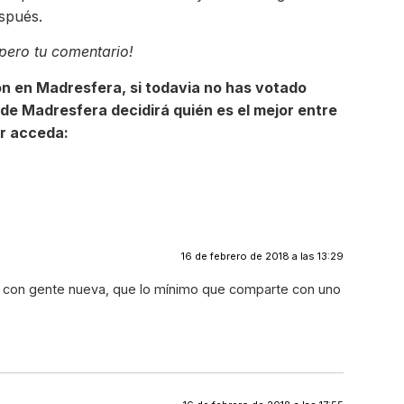
espués.
spero tu comentario!
 en Madresfera, si todavia no has votado
 de Madresfera decidirá quién es el mejor entre
r acceda:
16 de febrero de 2018 a las 13:29
 con gente nueva, que lo mínimo que comparte con uno