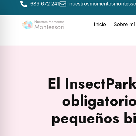
689 672 241
nuestrosmomentosmontesso
Inicio
Sobre mí
El InsectPar
obligatori
pequeños b