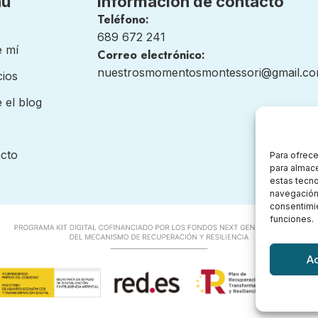
nú
Información de contacto
Teléfono:
689 672 241
 mí
Correo electrónico:
nuestrosmomentosmontessori@gmail.c
cios
 el blog
cto
Para ofrece
para almace
estas tecn
navegación o
consentimie
funciones.
A