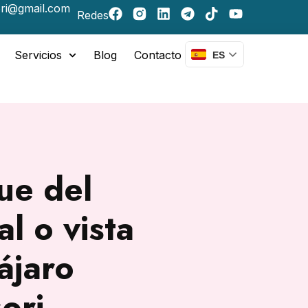
ri@gmail.com
Redes
Servicios
Blog
Contacto
ES
ue del
l o vista
ájaro
ori