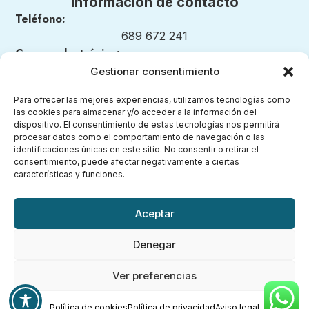
Información de contacto
Teléfono:
689 672 241
Correo electrónico:
nuestrosmomentosmontessori@gmail.com
Gestionar consentimiento
Para ofrecer las mejores experiencias, utilizamos tecnologías como
las cookies para almacenar y/o acceder a la información del
dispositivo. El consentimiento de estas tecnologías nos permitirá
Legal
procesar datos como el comportamiento de navegación o las
identificaciones únicas en este sitio. No consentir o retirar el
consentimiento, puede afectar negativamente a ciertas
Aviso legal
características y funciones.
Política de privacidad
Política de cookies (UE)
Aceptar
Accesibilidad
Denegar
Ver preferencias
Política de cookies
Política de privacidad
Aviso legal