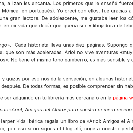
a, a Izan les encanta. Los primeros que le enseñé fueron
Mônica, en portugués). Yo crecí con ellos, fue gracias a 
oy una gran lectora. De adolescente, me gustaba leer l
n mi vida que decía que quería ser «dibujadora de tebeo
largo». Cada historieta lleva unas diez páginas. Supongo 
ce, que son más aceleradas. Ariol no vive aventuras «muy
llos». No tiene el mismo tono gamberro, es más sensible y
quizás por eso nos da la sensación, en algunas historieta
o después. De todas formas, es posible comprender sin hab
e ser adquirido en tu librería más cercana o en la
página w
rnos «Ariol, Amigos del Alma» para nuestra primera reseñ
rper Kids Ibérica regala un libro de «Ariol: Amigos el Al
am, por eso si no sigues el blog allí, coge a nuestro per