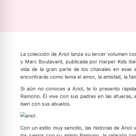
La colección de Ariol lanza su tercer volumen co
y Marc Boutavant, publicada por Harper Kids Ibér
vida de la gran parte de los chavales en esas
encontrarás como tema el amor, la amistad, la fa
Si aún no conoces a Ariol, te lo presento rápi
Ramono. Él vive con sus padres en las afueras, 
bien con sus abuelos.
Con un estilo muy sencillo, las historias de Ariol 
los juegos con su amigo Ramono, la relación co