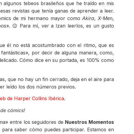
 algunos tebeos brasileños que he traído en mis
esas revistas que tenía ganas de aprender a leer.
os cómics de mi hermano mayor como
Akira
,
X-Men
,
s». 😉 Para mí, ver a Izan leerlos, es un gusto
que él no está acostumbrado con el ritmo, que es
 fantásticas», por decir de alguna manera, como,
 delicado. Cómo dice en su portada, es 100% como
s, que no hay un fin cerrado, deja en el aire para
er leído los dos números previos.
eb de Harper Collins Ibérica
.
a de cómics!
ma» entre los seguidores de
Nuestros Momentos
fil para saber cómo puedes participar. Estamos en