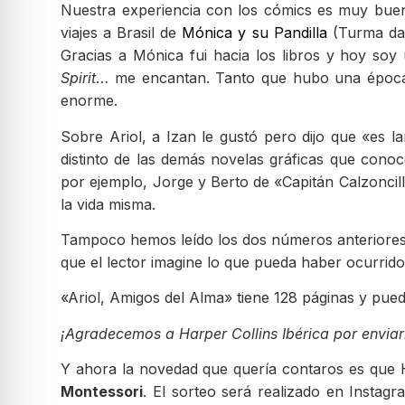
Nuestra experiencia con los cómics es muy buen
viajes a Brasil de
Mónica y su Pandilla
(Turma da 
Gracias a Mónica fui hacia los libros y hoy s
Spirit
… me encantan. Tanto que hubo una época e
enorme.
Sobre Ariol, a Izan le gustó pero dijo que «es 
distinto de las demás novelas gráficas que cono
por ejemplo, Jorge y Berto de «Capitán Calzonci
la vida misma.
Tampoco hemos leído los dos números anteriores y 
que el lector imagine lo que pueda haber ocurrid
«Ariol, Amigos del Alma» tiene 128 páginas y pued
¡Agradecemos a Harper Collins Ibérica por envia
Y ahora la novedad que quería contaros es que Ha
Montessori
. El sorteo será realizado en Instagr