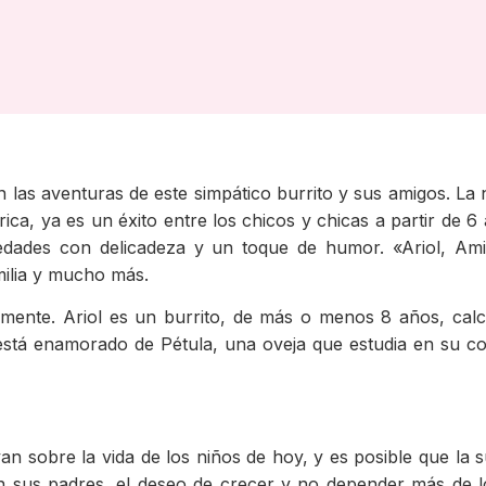
n las aventuras de este simpático burrito y sus amigos. La
ica, ya es un éxito entre los chicos y chicas a partir de
 edades con delicadeza y un toque de humor. «Ariol, Ami
milia y mucho más.
damente. Ariol es un burrito, de más o menos 8 años, cal
está enamorado de Pétula, una oveja que estudia en su col
van sobre la vida de los niños de hoy, y es posible que la 
n sus padres, el deseo de crecer y no depender más de l