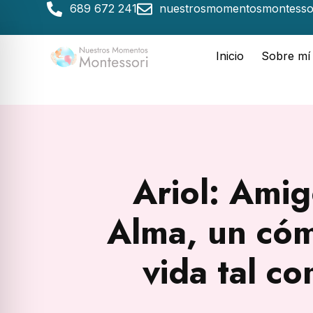
689 672 241
nuestrosmomentosmontesso
Inicio
Sobre mí
Ariol: Amig
Alma, un cóm
vida tal c