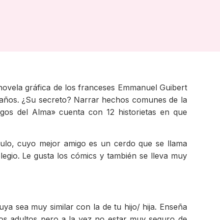
 novela gráfica de los franceses Emmanuel Guibert
 6 años. ¿Su secreto? Narrar hechos comunes de la
gos del Alma» cuenta con 12 historietas en que
culo, cuyo mejor amigo es un cerdo que se llama
egio. Le gusta los cómics y también se lleva muy
suya sea muy similar con la de tu hijo/ hija. Enseña
os adultos pero a la vez no estar muy seguro de