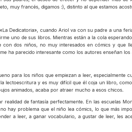
to, muy francés, digamos :), distinto al que estamos acos
«La Dedicatoria», cuando Ariol va con su padre a una fer
irme uno de sus libros. Mientras están a la cola esperando
ne con dos niños, no muy interesados en cómics y que ll
o me ha parecido interesante como los autores enseñan los 
 bueno para los niños que empiezan a leer, especialmente c
 lectoescritura y es muy difícil que él coja un libro, como
 dibujos animados, acaba por atraer mucho a esos chicos.
r realidad de fantasía perfectamente. En las escuelas Mont
ro no hay problema que el niño lea cómics, lo que más impo
render a leer, a ganar vocabulario, a gustar de leer, les 